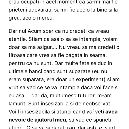
erau ocupati in acel moment ca sa-mi mai fie
prieteni adevarati, sa-mi fie acolo la bine si la
greu, acolo mereu.
Dar nu! Acum sper ca nu credeti ca vreau
atentie. Stiam ca asa o sa se intample, voiam
doar sa ma asigur…. Nu vreau sa ma credeti o
fitoasa care vrea sa fie bagata in seama,
pentru ca nu sunt. Dar multe fete se duc in
ultimele banci cand sunt suparate (eu nu
eram suparata, era doar un experiment) si am
vrut sa vad ce se va intampla daca voi face si
eu asa…. dar da, multumesc tuturor, m-am
lamurit. Sunt insesizabila si de neobservat.
Voi fi insesizabila si atunci cand
voi
veti
avea
nevoie de ajutorul meu
, sa vad ce spuneti
atunci. O sa va suparati rau, dar asta e, sunt