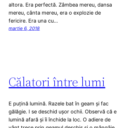
altora. Era perfectă. Zâmbea mereu, dansa
mereu, cânta mereu, era o explozie de
fericire. Era una cu…
martie 6, 2018
Călatori între lumi
E puțină lumină. Razele bat în geam şi fac
gălăgie. I se deschid uşor ochii. Observă că e
lumină afară şi îi închide la loc. O adiere de
vânt trece prin geamul deschis şi o mângâie.