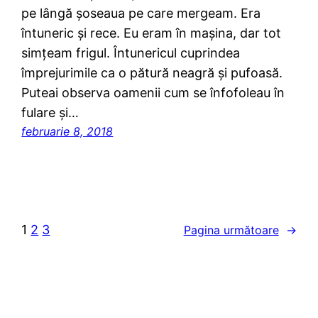
pe lângă șoseaua pe care mergeam. Era
întuneric și rece. Eu eram în mașina, dar tot
simțeam frigul. Întunericul cuprindea
împrejurimile ca o pătură neagră şi pufoasă.
Puteai observa oamenii cum se înfofoleau în
fulare şi…
februarie 8, 2018
1
2
3
Pagina următoare
→