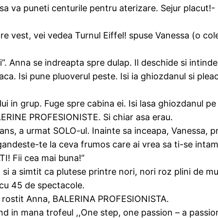
sa va puneti centurile pentru aterizare. Sejur placut!-
pre vest, vei vedea Turnul Eiffel! spuse Vanessa (o co
ui”. Anna se indreapta spre dulap. Il deschide si inti
aca. Isi pune pluoverul peste. Isi ia ghiozdanul si ple
 in grup. Fuge spre cabina ei. Isi lasa ghiozdanul pe
ALERINE PROFESIONISTE. Si chiar asa erau.
ns, a urmat SOLO-ul. Inainte sa inceapa, Vanessa, prie
i gandeste-te la ceva frumos care ai vrea sa ti-se intam
TI! Fii cea mai buna!”
si a simtit ca plutese printre nori, nori roz plini de muz
 cu 45 de spectacole.
! a rostit Anna, BALERINA PROFESIONISTA.
nd in mana trofeul ,,One step, one passion – a passio