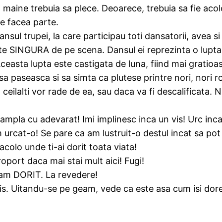
i, maine trebuia sa plece. Deoarece, trebuia sa fie acol
re facea parte.
nsul trupei, la care participau toti dansatorii, avea si
este SINGURA de pe scena. Dansul ei reprezinta o lupta
Aceasta lupta este castigata de luna, fiind mai gratio
paseasca si sa simta ca plutese printre nori, nori roz p
 ceilalti vor rade de ea, sau daca va fi descalificata. N
ntampla cu adevarat! Imi implinesc inca un vis! Urc in
am urcat-o! Se pare ca am lustruit-o destul incat sa p
colo unde ti-ai dorit toata viata!
roport daca mai stai mult aici! Fugi!
-am DORIT. La revedere!
 vis. Uitandu-se pe geam, vede ca este asa cum isi dore