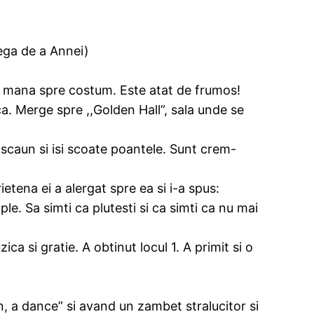
lega de a Annei)
nde mana spre costum. Este atat de frumos!
aca. Merge spre ,,Golden Hall”, sala unde se
 scaun si isi scoate poantele. Sunt crem-
tena ei a alergat spre ea si i-a spus:
ple. Sa simti ca plutesti si ca simti ca nu mai
ica si gratie. A obtinut locul 1. A primit si o
n, a dance” si avand un zambet stralucitor si