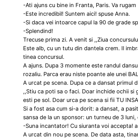
-Ati ajuns cu bine in Franta, Paris. Va rugam 
-Este incredibil! Suntem aici! spuse Anna.
-Si daca vei intoarce capul la 90 de grade s
-Splendind!
Trecuse prima zi. A venit si ,,Ziua concursul
Este alb, cu un tutu din dantela crem. Il imbr
tinea concursul.
A ajuns. Dupa 3 momente este randul dansului
rozaliu. Parca erau niste poante ale unei B
A urcat pe scena. Dupa ce a dansat primul da
,,Stiu ca poti sa o faci. Doar inchide ochii s
esti pe sol. Doar urca pe scena si fii TU INSA
Si a fost asa cum si-a dorit: a dansat, a pasit 
sansa de la un sponsor: un turneu de 3 luni,
-Suna incantator! Cu siuranta voi accepta
A urcat din nou pe scena. De data asta, tina