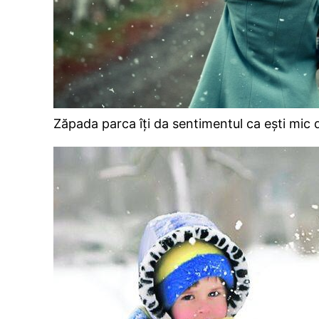
Zăpada parca îți da sentimentul ca ești mic di