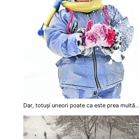
Dar, totuși uneori poate ca este prea multă