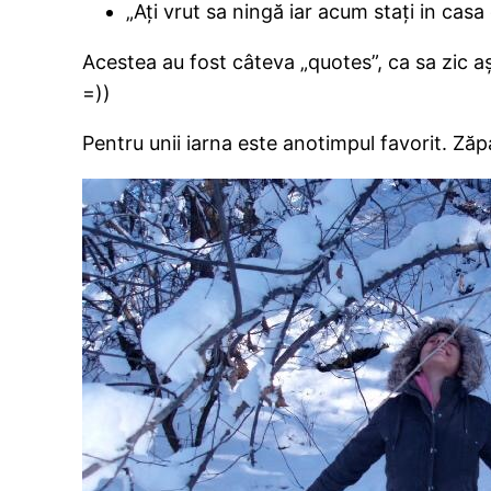
„Ați vrut sa ningă iar acum stați in casa 
Acestea au fost câteva „quotes”, ca sa zic aș
=))
Pentru unii iarna este anotimpul favorit. Zăpa