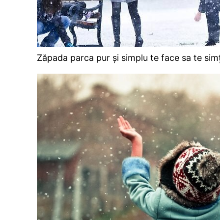
Zăpada parca pur și simplu te face sa te sim