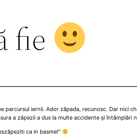
ă fie
 parcursul iernii. Ador zăpada, recunosc. Dar nici ch
ura a zăpezii a dus la multe accidente și întâmplări ne
deszăpeziti ca in basme!”